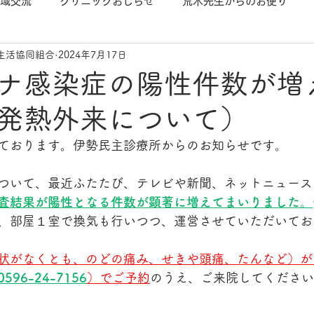
域交流
クリニックおしらせ
荒木先生からのお便り
生活協同組合
2024年7月17日
ナ感染症の陽性件数が増
発熱外来について）
ております。伊勢民主診療所からのお知らせです。
ついて、最近ふたたび、テレビや新聞、ネットニュース
査結果が陽性となる件数が顕著に増えてまいりました。
、部屋１室で換気も行いつつ、運営させていただいてお
状がなくとも、のどの痛み、せきや頭痛、たんなど）が
0596-24-7156
）でご予約
のうえ、ご来院してください