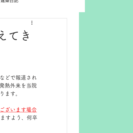
建築日記
えてき
などで報道され
発熱外来を当院
ります。
ございます場合
ますよう、何卒