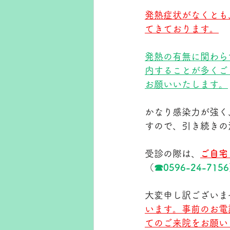
発熱症状がなくとも
てきております。
発熱の有無に関わら
内することが多くご
お願いいたします。
かなり感染力が強く
すので、引き続きの
受診の際は、
ご自宅
（
☎0596-24-7156
大変申し訳ございま
います。事前のお電
てのご来院をお願い