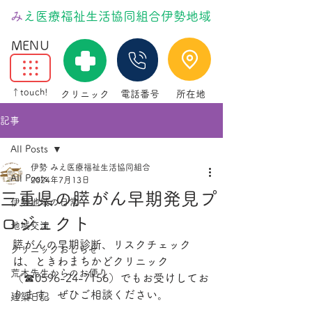
​
みえ医療福祉生活協同組合伊勢地域
MENU
↑touch!
クリニック
電話番号
所在地
記事
All Posts
伊勢 みえ医療福祉生活協同組合
All Posts
2024年7月13日
三重県の膵がん早期発見プ
伊勢地域の日常
ロジェクト
地域交流
膵がんの早期診断、リスクチェック
クリニックおしらせ
は、ときわまちかどクリニック
荒木先生からのお便り
（☎0596-24-7156）でもお受けしてお
ります。ぜひご相談ください。
建築日記