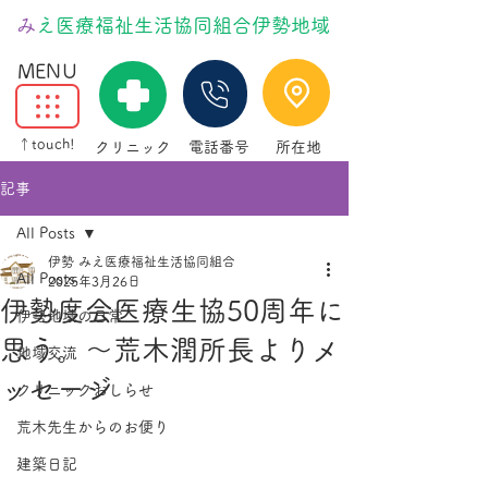
​
みえ医療福祉生活協同組合伊勢地域
MENU
↑touch!
クリニック
電話番号
所在地
記事
All Posts
伊勢 みえ医療福祉生活協同組合
All Posts
2025年3月26日
伊勢度会医療生協50周年に
伊勢地域の日常
思う。～荒木潤所長よりメ
地域交流
ッセージ
クリニックおしらせ
荒木先生からのお便り
建築日記