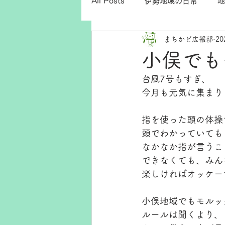
All Posts
伊勢地域の日常
地
まちかど広報部
2
小俣でも
台風7号もすぎ、
今月も元気に集まり
指を使った頭の体操
頭でわかっていても
なかなか指が言うこ
できなくても、みん
楽しければオッケー
小俣地域でもモルッ
ルールは聞くより、