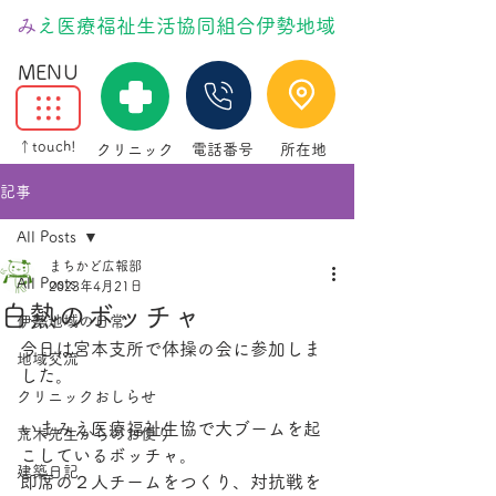
​
みえ医療福祉生活協同組合伊勢地域
MENU
↑touch!
クリニック
電話番号
所在地
記事
All Posts
まちかど広報部
All Posts
2023年4月21日
白熱のボッチャ
伊勢地域の日常
今日は宮本支所で体操の会に参加しま
地域交流
した。
クリニックおしらせ
いまみえ医療福祉生協で大ブームを起
荒木先生からのお便り
こしているボッチャ。
建築日記
即席の２人チームをつくり、対抗戦を