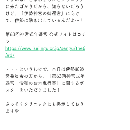
に来たばかりだから、知らないだろう
けど、「伊勢神宮の御遷宮」に向け
て、伊勢は動き出しているんだよ～！
第63回神宮式年遷宮 公式サイトはコチ
ラ　
https://www.isejingu.or.jp/sengu/the6
3rd/
・・・というわけで、本日は伊勢御遷
宮委員会の方から、「第63回神宮式年
遷宮　令和のお木曳行事」に関するポ
スターをいただきました！
さっそくクリニックにも掲示しており
ます💛