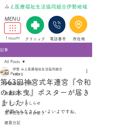
​
みえ医療福祉生活協同組合伊勢地域
MENU
↑touch!
クリニック
電話番号
所在地
記事
All Posts
伊勢 みえ医療福祉生活協同組合
All Posts
1月9日
第63回神宮式年遷宮『令和
伊勢地域の日常
のお木曳』ポスターが届き
地域交流
ました！
クリニックおしらせ
伊勢のみなさん、いよいよですね。
荒木先生からのお便り
建築日記