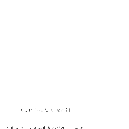
くまお「いったい、なに？」
くまおは、ときわまちかどクリニック