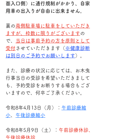
面入口側）に通行規制がかかり、自家
用車の出入りが自由に出来ません。
裏の
南側駐車場に駐車をしていただき
ますが、枠数に限りがございます
の
で、
当日は事前予約の方を原則として
受付
させていただきます（
※健康診断
は別日のご予約でお願いします
）。
また、診療の状況に応じては、お木曳
行事当日の受診を希望いただきまして
も、予約受診をお断りする場合もござ
いますので、何卒ご了承ください。
令和8年4月13日（月）：
午前診療縮
小
、
午後診療縮小
令和8年5月9日（土）：
午前診療休診、
午後診療休診