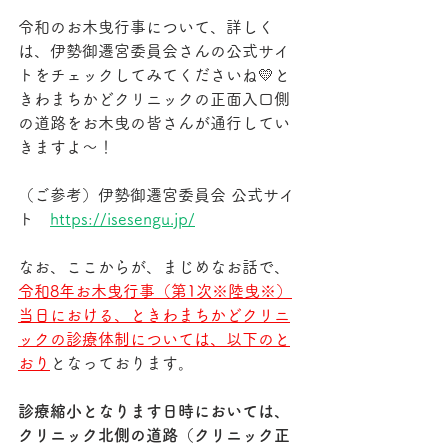
令和のお木曳行事について、詳しく
は、伊勢御遷宮委員会さんの公式サイ
トをチェックしてみてくださいね💛と
きわまちかどクリニックの正面入口側
の道路をお木曳の皆さんが通行してい
きますよ～！
（ご参考）伊勢御遷宮委員会 公式サイ
ト　
https://isesengu.jp/
なお、ここからが、まじめなお話で、
令和8年お木曳行事（第1次※陸曳※）
当日における、
ときわまちかどクリニ
ックの診療体制については、以下のと
おり
となっております。
診療縮小となります日時においては、
クリニック北側の道路（クリニック正