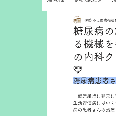
All Posts
伊勢地域の日常
地
伊勢 みえ医療福祉
糖尿病の
る機械を
の内科ク
💛
糖尿病患者
　健康維持に非常に
生活習慣病にはいく
病の患者さんの治療