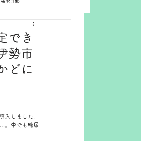
建築日記
定でき
伊勢市
かどに
導入しました。
…。中でも糖尿