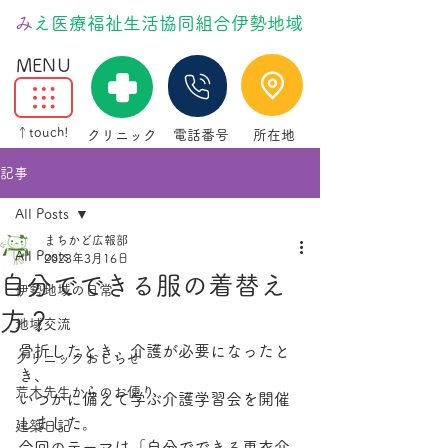
​
みえ医療福祉生活協同組合伊勢地域
MENU
↑touch!
クリニック
電話番号
所在地
記事
All Posts
まちかど広報部
All Posts
2023年3月16日
自分でできる服の着替え
伊勢地域の日常
方？
地域交流
骨折したとき、介護が必要になったと
クリニックおしらせ
き、
荒木先生からのお便り
いつかに備えて学ぶ介護学習会を開催
しました。
建築日記
今回のテーマは「自分でできる更衣介