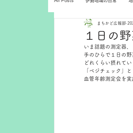
All Posts
伊勢地域の日常
地
まちかど広報部
2
１日の野
いま話題の測定器、
手のひらで１日の野
どれくらい摂れてい
「ベジチェック」と
血管年齢測定会を実