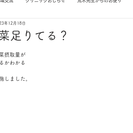
域交流
クリニックおしらせ
荒木先生からのお便り
023年12月18日
菜足りてる？
菜摂取量が
るかわかる
施しました。