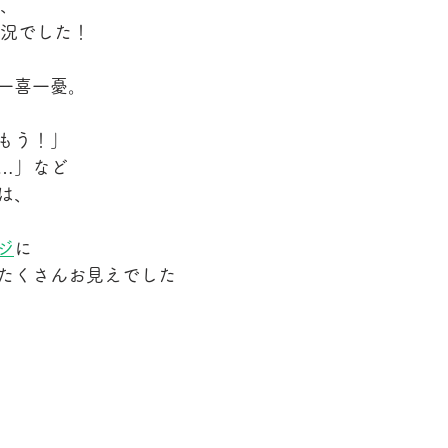
し、
盛況でした！
一喜一憂。
もう！」
…」など
は、
ジ
に
たくさんお見えでした