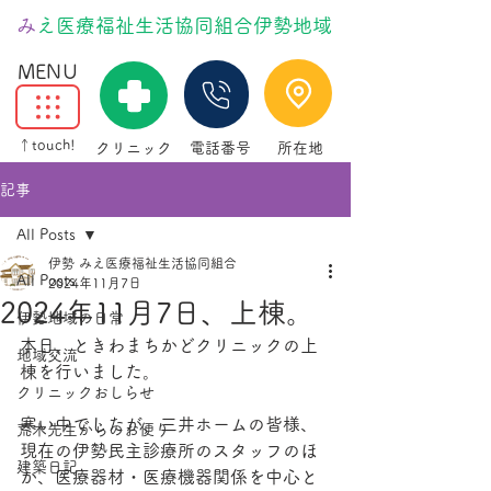
​
みえ医療福祉生活協同組合伊勢地域
MENU
↑touch!
クリニック
電話番号
所在地
記事
All Posts
伊勢 みえ医療福祉生活協同組合
All Posts
2024年11月7日
2024年11月7日、上棟。
伊勢地域の日常
本日、ときわまちかどクリニックの上
地域交流
棟を行いました。
クリニックおしらせ
寒い中でしたが、三井ホームの皆様、
荒木先生からのお便り
現在の伊勢民主診療所のスタッフのほ
建築日記
か、医療器材・医療機器関係を中心と