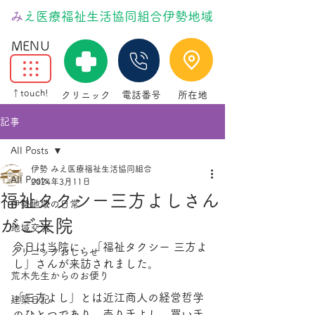
​
みえ医療福祉生活協同組合伊勢地域
MENU
↑touch!
クリニック
電話番号
所在地
記事
All Posts
伊勢 みえ医療福祉生活協同組合
All Posts
2024年3月11日
福祉タクシー三方よしさん
伊勢地域の日常
がご来院
地域交流
今日は当院に、「福祉タクシー 三方よ
クリニックおしらせ
し」さんが来訪されました。
荒木先生からのお便り
「三方よし」とは近江商人の経営哲学
建築日記
のひとつであり、売り手よし、買い手