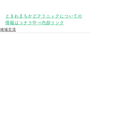
ときわまちかどクリニックについての
情報はコチラ💛⇒内部リンク
地域交流
すべて表示
関連記事