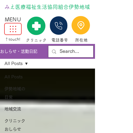
​
みえ医療福祉生活協同組合伊勢地域
MENU
↑touch!
クリニック
電話番号
所在地
おしらせ・活動日記
All Posts
All Posts
伊勢地域の
日常
地域交流
クリニック
おしらせ