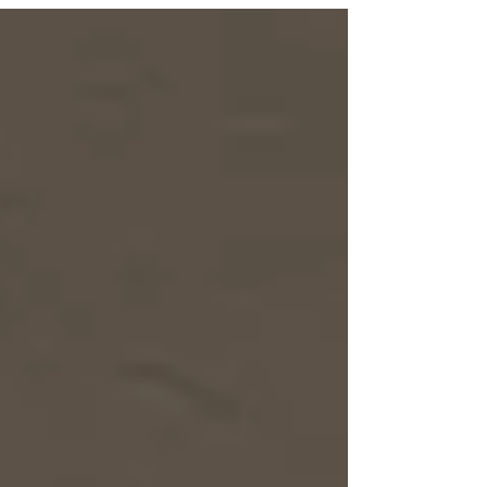
情報をいただきました。 こちらがその写真
です。もう色あせてしまって、ぼんやりとし
かわかりませんが。 すると本日、診療所の
片づけをしていましたら、思わぬところから
綺麗な状態のレトロ看板が見つかりま...